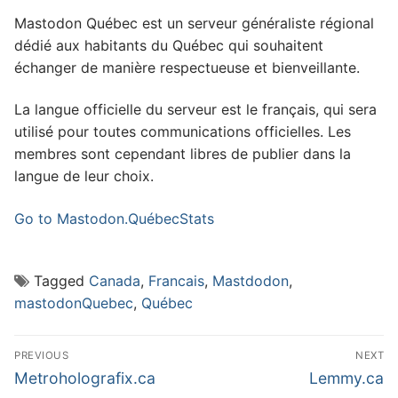
Mastodon Québec est un serveur généraliste régional
dédié aux habitants du Québec qui souhaitent
échanger de manière respectueuse et bienveillante.
La langue officielle du serveur est le français, qui sera
utilisé pour toutes communications officielles. Les
membres sont cependant libres de publier dans la
langue de leur choix.
Go to Mastodon.Québec
Stats
Tagged
Canada
,
Francais
,
Mastdodon
,
mastodonQuebec
,
Québec
Post
PREVIOUS
NEXT
navigation
Previous
Next
Metroholografix.ca
Lemmy.ca
post:
post: