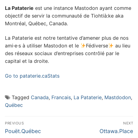
La Pataterie
est une instance Mastodon ayant comme
objectif de servir la communauté de Tiohtià:ke aka
Montréal, Québec, Canada.
La Pataterie est notre tentative d’amener plus de nos
ami·e·s à utiliser Mastodon et le
Fédiverse
au lieu
des réseaux sociaux d’entreprises contrôlé par le
capital et la droite.
Go to pataterie.ca
Stats
Tagged
Canada
,
Francais
,
La Pataterie
,
Mastdodon
,
Québec
Post
PREVIOUS
NEXT
navigation
Previous
Next
Pouët.Québec
Ottawa.Place
post:
post: